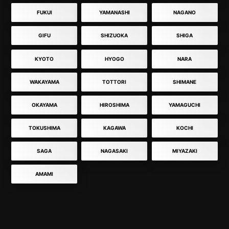
FUKUI
YAMANASHI
NAGANO
GIFU
SHIZUOKA
SHIGA
KYOTO
HYOGO
NARA
WAKAYAMA
TOTTORI
SHIMANE
OKAYAMA
HIROSHIMA
YAMAGUCHI
TOKUSHIMA
KAGAWA
KOCHI
SAGA
NAGASAKI
MIYAZAKI
AMAMI