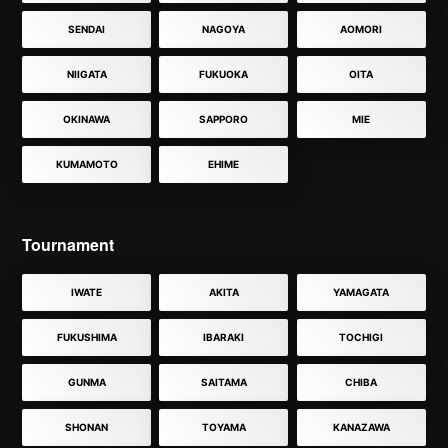
SENDAI
NAGOYA
AOMORI
NIIGATA
FUKUOKA
OITA
OKINAWA
SAPPORO
MIE
KUMAMOTO
EHIME
Tournament
IWATE
AKITA
YAMAGATA
FUKUSHIMA
IBARAKI
TOCHIGI
GUNMA
SAITAMA
CHIBA
SHONAN
TOYAMA
KANAZAWA