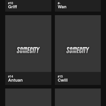
#10
#-
Griff
Wan
#14
#15
Antuan
Cwill