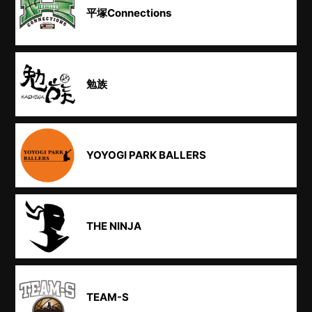
平塚Connections
勉族
YOYOGI PARK BALLERS
THE NINJA
TEAM-S