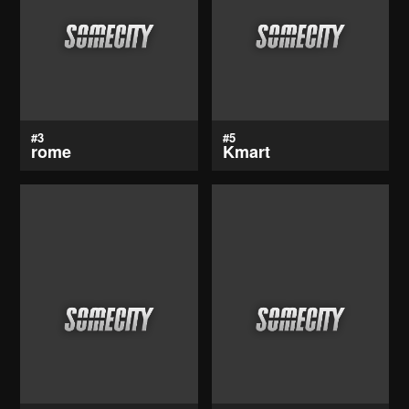
#3
#5
rome
Kmart