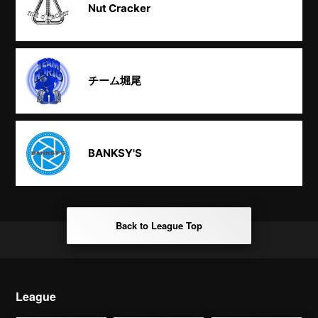
Nut Cracker
チーム堀尾
BANKSY'S
Back to League Top
League