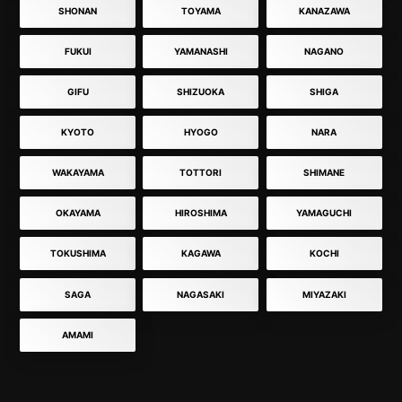
SHONAN
TOYAMA
KANAZAWA
FUKUI
YAMANASHI
NAGANO
GIFU
SHIZUOKA
SHIGA
KYOTO
HYOGO
NARA
WAKAYAMA
TOTTORI
SHIMANE
OKAYAMA
HIROSHIMA
YAMAGUCHI
TOKUSHIMA
KAGAWA
KOCHI
SAGA
NAGASAKI
MIYAZAKI
AMAMI