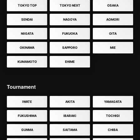
TOKYO TOP
TOKYO NEXT
OSAKA
SENDAI
NAGOYA
AOMORI
NIIGATA
FUKUOKA
OITA
OKINAWA
SAPPORO
MIE
KUMAMOTO
EHIME
Tournament
IWATE
AKITA
YAMAGATA
FUKUSHIMA
IBARAKI
TOCHIGI
GUNMA
SAITAMA
CHIBA