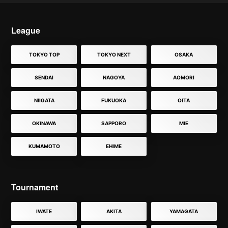
League
TOKYO TOP
TOKYO NEXT
OSAKA
SENDAI
NAGOYA
AOMORI
NIIGATA
FUKUOKA
OITA
OKINAWA
SAPPORO
MIE
KUMAMOTO
EHIME
Tournament
IWATE
AKITA
YAMAGATA