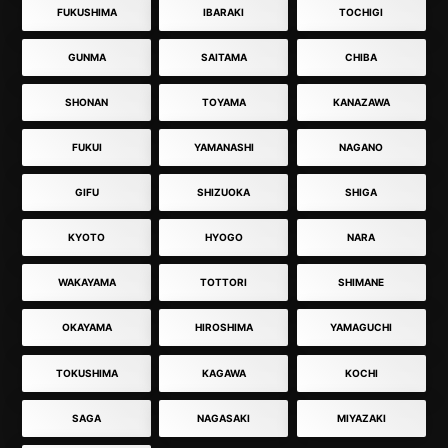
FUKUSHIMA
IBARAKI
TOCHIGI
GUNMA
SAITAMA
CHIBA
SHONAN
TOYAMA
KANAZAWA
FUKUI
YAMANASHI
NAGANO
GIFU
SHIZUOKA
SHIGA
KYOTO
HYOGO
NARA
WAKAYAMA
TOTTORI
SHIMANE
OKAYAMA
HIROSHIMA
YAMAGUCHI
TOKUSHIMA
KAGAWA
KOCHI
SAGA
NAGASAKI
MIYAZAKI