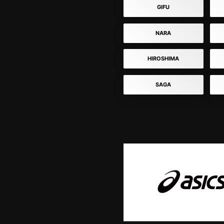
GIFU
NARA
HIROSHIMA
SAGA