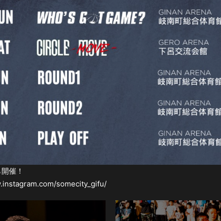
から開催！
.instagram.com/somecity_gifu/