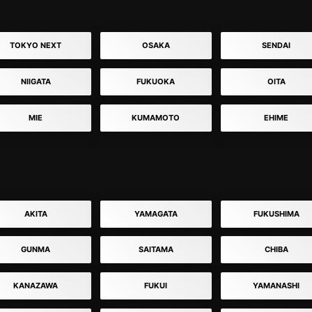
TOKYO NEXT
OSAKA
SENDAI
NIIGATA
FUKUOKA
OITA
MIE
KUMAMOTO
EHIME
AKITA
YAMAGATA
FUKUSHIMA
GUNMA
SAITAMA
CHIBA
KANAZAWA
FUKUI
YAMANASHI