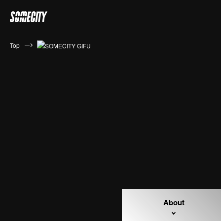
Top
About