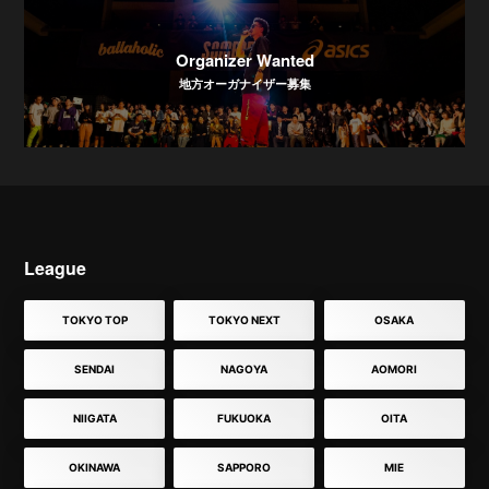
Organizer Wanted
地方オーガナイザー募集
League
TOKYO TOP
TOKYO NEXT
OSAKA
SENDAI
NAGOYA
AOMORI
NIIGATA
FUKUOKA
OITA
OKINAWA
SAPPORO
MIE