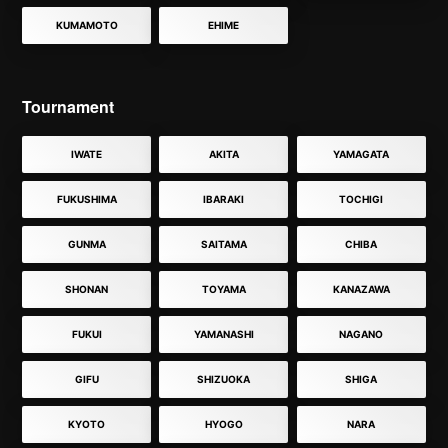
KUMAMOTO
EHIME
Tournament
IWATE
AKITA
YAMAGATA
FUKUSHIMA
IBARAKI
TOCHIGI
GUNMA
SAITAMA
CHIBA
SHONAN
TOYAMA
KANAZAWA
FUKUI
YAMANASHI
NAGANO
GIFU
SHIZUOKA
SHIGA
KYOTO
HYOGO
NARA