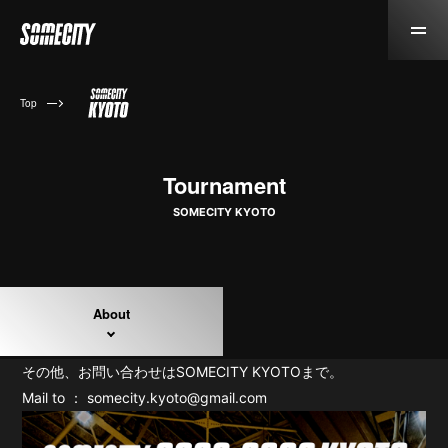
Top
Tournament
SOMECITY KYOTO
About
その他、お問い合わせはSOMECITY KYOTOまで。
Mail to ： somecity.kyoto@gmail.com