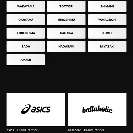
WAKAYAMA
TOTTORI
SHIMANE
OKAYAMA
HIROSHIMA
YAMAGUCHI
TOKUSHIMA
KAGAWA
KOCHI
SAGA
NAGASAKI
MIYAZAKI
AMAMI
asics - Brand Partner
ballaholic - Brand Partner