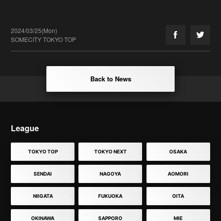
2024/03/25(Mon)
SOMECITY TOKYO TOP
Back to News
League
TOKYO TOP
TOKYO NEXT
OSAKA
SENDAI
NAGOYA
AOMORI
NIIGATA
FUKUOKA
OITA
OKINAWA
SAPPORO
MIE