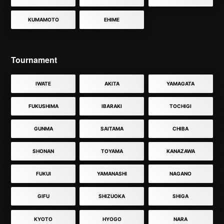
KUMAMOTO
EHIME
Tournament
IWATE
AKITA
YAMAGATA
FUKUSHIMA
IBARAKI
TOCHIGI
GUNMA
SAITAMA
CHIBA
SHONAN
TOYAMA
KANAZAWA
FUKUI
YAMANASHI
NAGANO
GIFU
SHIZUOKA
SHIGA
KYOTO
HYOGO
NARA