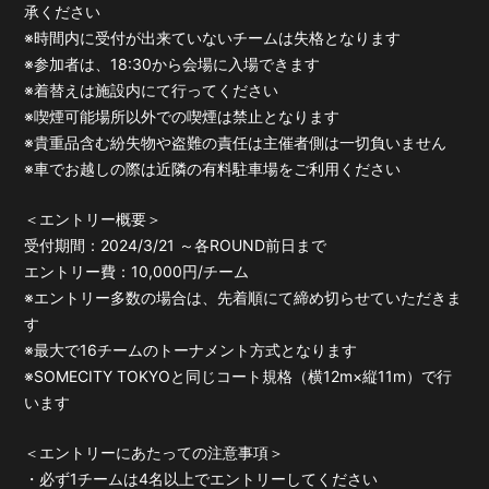
承ください
※時間内に受付が出来ていないチームは失格となります
※参加者は、18:30から会場に入場できます
※着替えは施設内にて行ってください
※喫煙可能場所以外での喫煙は禁止となります
※貴重品含む紛失物や盗難の責任は主催者側は一切負いません
※車でお越しの際は近隣の有料駐車場をご利用ください
＜エントリー概要＞
受付期間：2024/3/21 ～各ROUND前日まで
エントリー費：10,000円/チーム
※エントリー多数の場合は、先着順にて締め切らせていただきま
す
※最大で16チームのトーナメント方式となります
※SOMECITY TOKYOと同じコート規格（横12m×縦11m）で行
います
＜エントリーにあたっての注意事項＞
・必ず1チームは4名以上でエントリーしてください