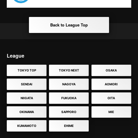
Back to League Top
League
TOKYO TOP
TOKYO NEXT
OSAKA
SENDAI
NAGOYA
AOMORI
NIIGATA
FUKUOKA
OITA
OKINAWA
SAPPORO
MIE
KUMAMOTO
EHIME