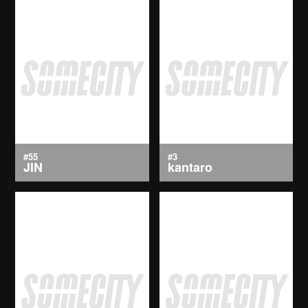
#55
#3
JIN
kantaro