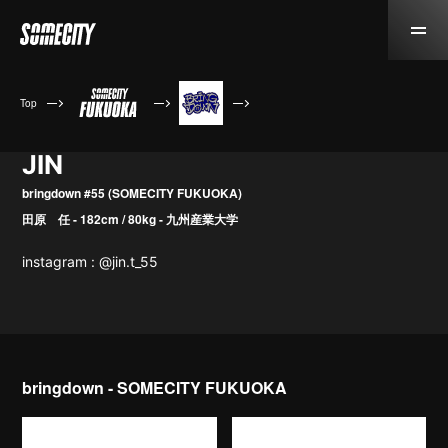
Top
JIN
bringdown #55 (SOMECITY FUKUOKA)
田原 任 - 182cm / 80kg - 九州産業大学
instagram : @jin.t_55
bringdown - SOMECITY FUKUOKA