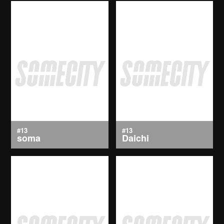
#13
#13
soma
Daichi