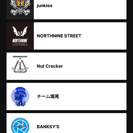
junkies
NORTHNINE STREET
Nut Cracker
チーム堀尾
BANKSY'S