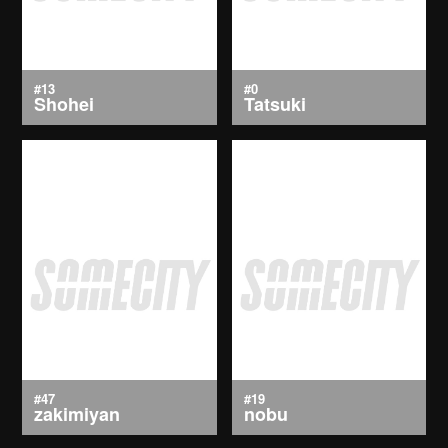
#13
#0
Shohei
Tatsuki
#47
#19
zakimiyan
nobu