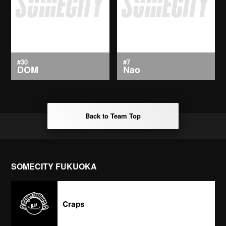
#30
#7
DOM
Nao
Back to Team Top
SOMECITY FUKUOKA
Craps