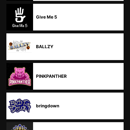
Give Me 5
BALLZY
PINKPANTHER
bringdown