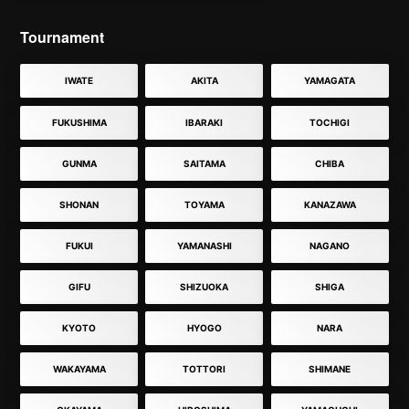
Tournament
IWATE
AKITA
YAMAGATA
FUKUSHIMA
IBARAKI
TOCHIGI
GUNMA
SAITAMA
CHIBA
SHONAN
TOYAMA
KANAZAWA
FUKUI
YAMANASHI
NAGANO
GIFU
SHIZUOKA
SHIGA
KYOTO
HYOGO
NARA
WAKAYAMA
TOTTORI
SHIMANE