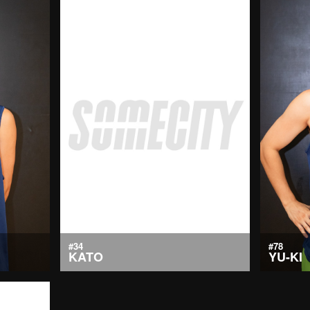
#34
#78
KATO
YU-KI