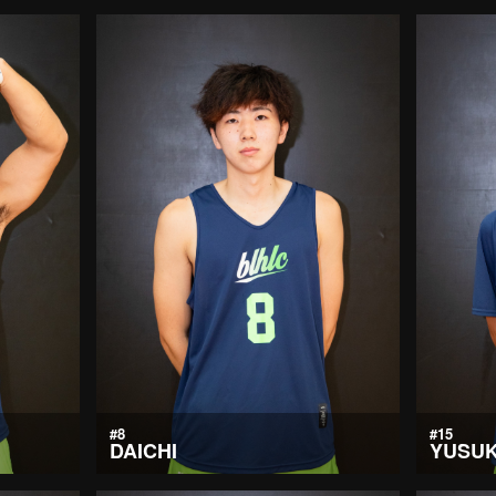
#8
#15
DAICHI
YUSUK