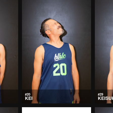
#20
#29
KEI
KEISU