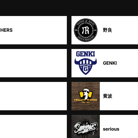
THERS
野良
GENKI
黄波
serious