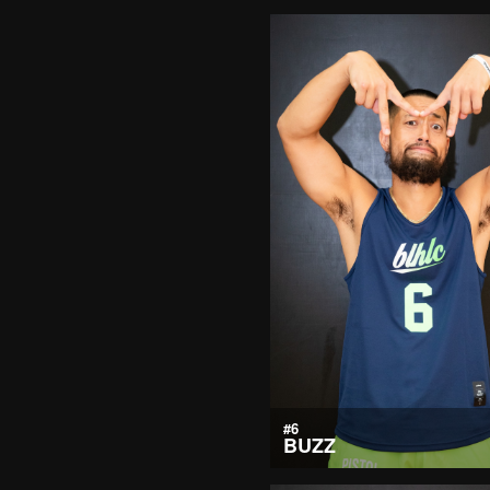
#6
BUZZ